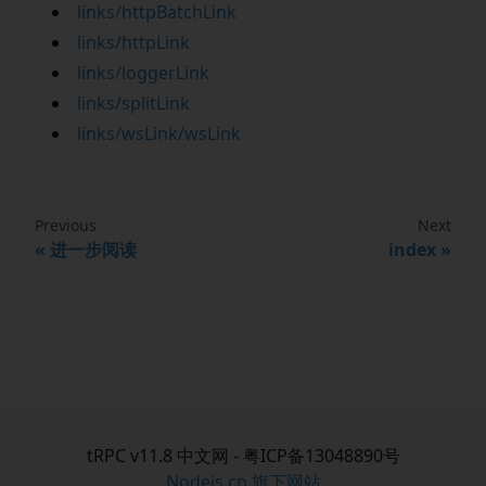
links/httpBatchLink
links/httpLink
links/loggerLink
links/splitLink
links/wsLink/wsLink
Previous
Next
进一步阅读
index
tRPC v11.8 中文网 - 粤ICP备13048890号
Nodejs.cn 旗下网站